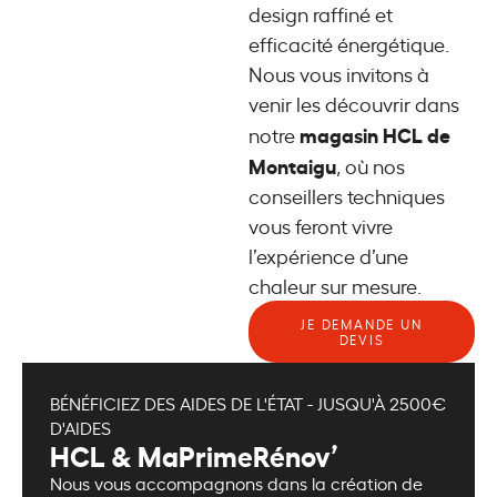
design raffiné et
efficacité énergétique.
Nous vous invitons à
venir les découvrir dans
magasin HCL de
notre
Montaigu
, où nos
conseillers techniques
vous feront vivre
l’expérience d’une
chaleur sur mesure.
JE DEMANDE UN
DEVIS
BÉNÉFICIEZ DES AIDES DE L'ÉTAT - JUSQU'À 2500€
D'AIDES
HCL & MaPrimeRénov’
Nous vous accompagnons dans la création de