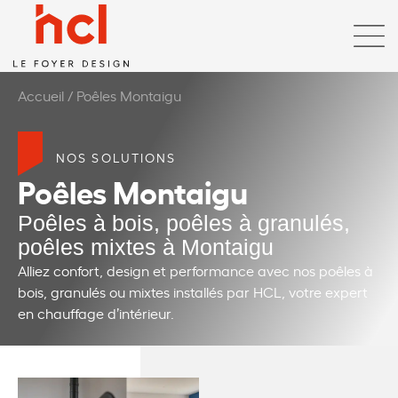
Accueil
/
Poêles Montaigu
NOS SOLUTIONS
Poêles Montaigu
Poêles à bois, poêles à granulés,
poêles mixtes à Montaigu
Alliez confort, design et performance avec nos poêles à
bois, granulés ou mixtes installés par HCL, votre expert
en chauffage d’intérieur.