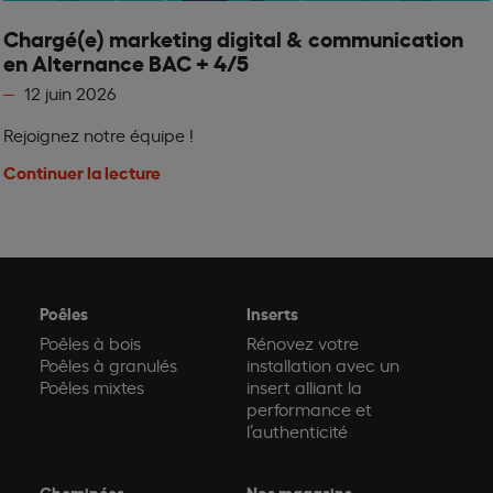
Chargé(e) marketing digital & communication
en Alternance BAC + 4/5
12 juin 2026
Rejoignez notre équipe !
Continuer la lecture
Poêles
Inserts
Poêles à bois
Rénovez votre
Poêles à granulés
installation avec un
Poêles mixtes
insert alliant la
performance et
l’authenticité
Cheminées
Nos magasins