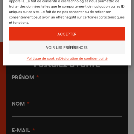
appareils. Le fait de consentir à ces technologies nous permettra de
Primes
traiter des données telles que le comportement de navigation ou les ID
uniques sur ce site. Le fait de ne pas consentir ou de retirer son
consentement peut avoir un effet négatif sur certaines caractéristiques
et fonctions.
ACCEPTER
VOIR LES PRÉFÉRENCES
Politique de cookies
Déclaration de confidentialité
Postulez à l'offre
PRÉNOM
*
NOM
*
E-MAIL
*