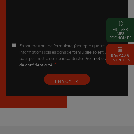
ESTIMER
MES
ÉCONOMIES
En soumettant ce formulaire, j'accepte que les
RGPD
*
informations saisies dans ce formulaire soient utilisées
RDV SAV &
pour permettre de me recontacter.
Voir notre politique
ENTRETIEN
*
de confidentialité
ENVOYER