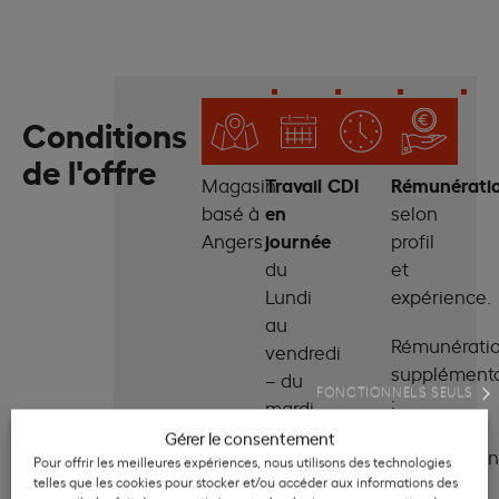
Conditions
de l'offre
Travail
CDI
Rémunérati
Magasin
en
basé à
selon
journée
Angers
profil
du
et
Lundi
expérience.
au
Rémunérati
vendredi
supplémenta
– du
FONCTIONNELS SEULS
:
mardi
–
au
Gérer le consentement
Commission
samedi
Pour offrir les meilleures expériences, nous utilisons des technologies
–
telles que les cookies pour stocker et/ou accéder aux informations des