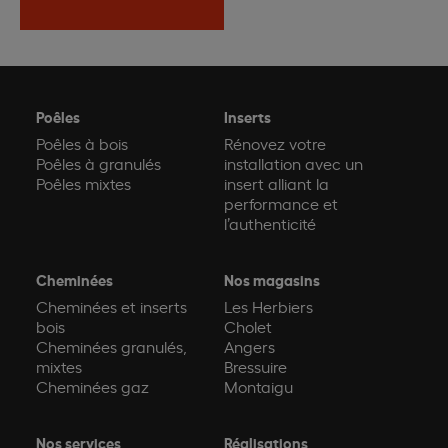
Poêles
Inserts
Poêles à bois
Rénovez votre
Poêles à granulés
installation avec un
Poêles mixtes
insert alliant la
performance et
l’authenticité
Cheminées
Nos magasins
Cheminées et inserts
Les Herbiers
bois
Cholet
Cheminées granulés,
Angers
mixtes
Bressuire
Cheminées gaz
Montaigu
Nos services
Réalisations