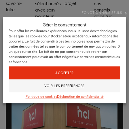
savoirs-
projet
sélectionnés
nos
faire
avec soin
conseils
FONCTIONNELS SEULS
pour leur
dans l'un
qualité
de nos 5
Gérer le consentement
magasins
Pour offrir les meilleures expériences, nous utilisons des technologies
telles que les cookies pour stocker et/ou accéder aux informations des
appareils. Le fait de consentir à ces technologies nous permettra de
traiter des données telles que le comportement de navigation ou les ID
uniques sur ce site. Le fait de ne pas consentir ou de retirer son
consentement peut avoir un effet négatif sur certaines caractéristiques
et fonctions.
ACCEPTER
RETROUVEZ NOUS
Nos magasins HCL
VOIR LES PRÉFÉRENCES
Politique de cookies
Déclaration de confidentialité