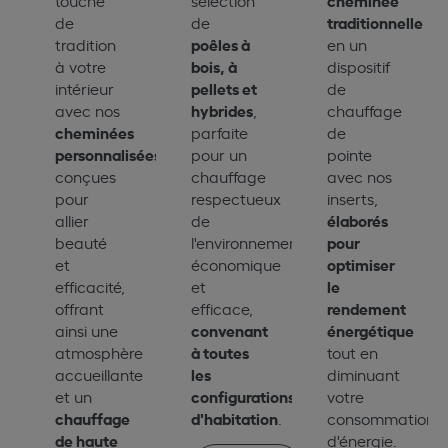
traditionnelle
de
de
poêles à
tradition
en un
bois, à
à votre
dispositif
pellets et
intérieur
de
hybrides
avec nos
,
chauffage
cheminées
parfaite
de
personnalisées
,
pour un
pointe
conçues
chauffage
avec nos
pour
respectueux
inserts,
élaborés
allier
de
pour
beauté
l'environnement,
optimiser
et
économique
le
efficacité,
et
rendement
offrant
efficace,
convenant
énergétique
ainsi une
à toutes
atmosphère
tout en
les
accueillante
diminuant
configurations
et un
votre
chauffage
d'habitation
.
consommation
de haute
d'énergie.