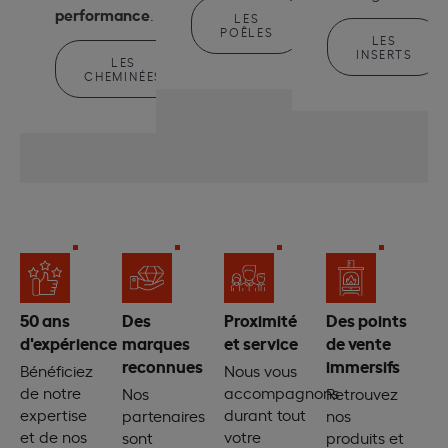
performance
.
LES
POÊLES
LES
INSERTS
LES
CHEMINÉES
50 ans
Des
Proximité
Des points
d'expérience
marques
et service
de vente
reconnues
immersifs
Bénéficiez
Nous vous
de notre
accompagnons
Nos
Retrouvez
expertise
durant tout
partenaires
nos
et de nos
votre
sont
produits et