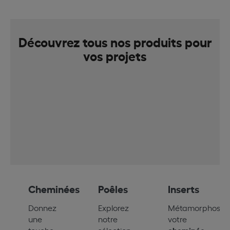
Découvrez tous nos produits pour
vos projets
Cheminées
Poêles
Inserts
Donnez
Explorez
Métamorphosez
une
notre
votre
cheminée
touche
sélection