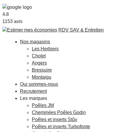
4.8
1153
avis
Estimer mes économies
RDV SAV & Entretien
Nos magasins
Les Herbiers
Cholet
Angers
Bressuire
Montaigu
Qui sommes-nous
Recrutement
Les marques
Poêles JM
Cheminées Poêles Godin
Poêles et inserts Stûv
Poêles et inserts Turbofonte