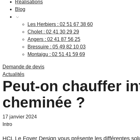
Réalisations
Blog
Les Herbiers : 02 51 67 38 60
Cholet : 02 41 30 29 29
Angers : 02 41 87 56 25
Bressuire : 05 49 82 10 03
Montaigu : 02 51 41 59 69
Demande de devis
Actualités
Peut-on chauffer i
cheminée ?
17 janvier 2024
Intro
HCL Le Foyer Design vous présente les différentes solut