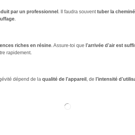
onduit par un professionnel
. Il faudra souvent
tuber la chemin
auffage
.
ences riches en résine
. Assure-toi que
l’arrivée d’air est suff
itre rapidement.
ngévité dépend de la
qualité de l’appareil
, de
l’intensité d’utili