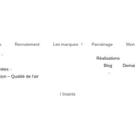
s
Recrutement
Les marques
Parrainage
Mon 
Réalisations
Blog
Deman
nées
tion – Qualité de l’air
/
Inserts