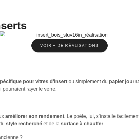
nserts
VOIR + DE RÉALISATIONS
pécifique pour vitres d’insert
ou simplement du
papier journ
ui pourraient rayer le verre.
eux
améliorer son rendement
. Le poêle, lui, s’installe facilem
 du
style recherché
et de la
surface à chauffer
.
ancienne ?