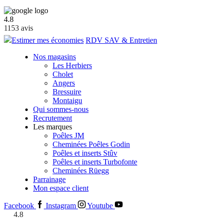
4.8
1153
avis
Estimer mes économies
RDV SAV & Entretien
Nos magasins
Les Herbiers
Cholet
Angers
Bressuire
Montaigu
Qui sommes-nous
Recrutement
Les marques
Poêles JM
Cheminées Poêles Godin
Poêles et inserts Stûv
Poêles et inserts Turbofonte
Cheminées Rüegg
Parrainage
Mon espace client
Facebook
Instagram
Youtube
4.8