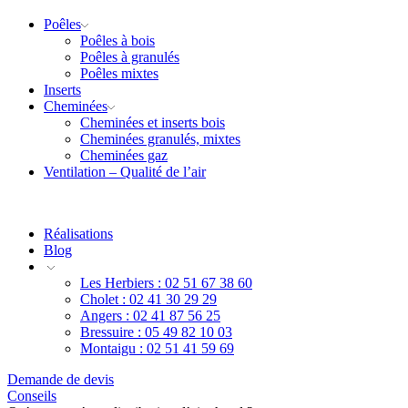
Poêles
Poêles à bois
Poêles à granulés
Poêles mixtes
Inserts
Cheminées
Cheminées et inserts bois
Cheminées granulés, mixtes
Cheminées gaz
Ventilation – Qualité de l’air
Réalisations
Blog
Les Herbiers : 02 51 67 38 60
Cholet : 02 41 30 29 29
Angers : 02 41 87 56 25
Bressuire : 05 49 82 10 03
Montaigu : 02 51 41 59 69
Demande de devis
Conseils