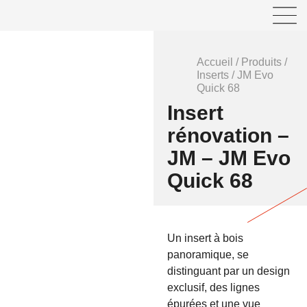
Accueil
/
Produits
/
Inserts
/
JM Evo
Quick 68
Insert
rénovation –
JM – JM Evo
Quick 68
Un insert à bois
panoramique, se
distinguant par un design
exclusif, des lignes
épurées et une vue