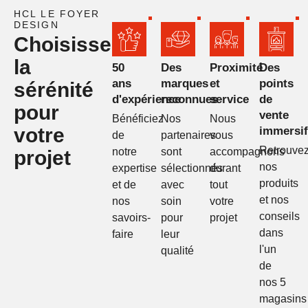
HCL LE FOYER
DESIGN
Choisissez
la
50
Des
Proximité
Des
ans
marques
et
points
sérénité
d'expérience
reconnues
service
de
pour
vente
Bénéficiez
Nos
Nous
votre
immersif
de
partenaires
vous
Retrouve
notre
sont
accompagnons
projet
nos
expertise
sélectionnés
durant
produits
et de
avec
tout
et nos
nos
soin
votre
conseils
savoirs-
pour
projet
dans
faire
leur
l'un
qualité
de
nos 5
magasins