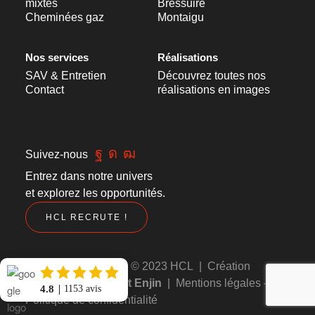
mixtes
Bressuire
Cheminées gaz
Montaigu
Nos services
Réalisations
SAV & Entretien
Découvrez toutes nos
Contact
réalisations en images
Suivez-nous
Entrez dans notre univers
et explorez les opportunités.
HCL RECRUTE !
Tous droits réservés. © 2023 HCL | Création
Agence Web Cholet Enjin
|
Mentions légales
–
4.8
1153
avis
Politique de confidentialité