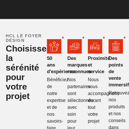
HCL LE FOYER
DESIGN
Choisissez
la
50
Des
Proximité
Des
ans
marques
et
points
sérénité
d'expérience
reconnues
service
de
pour
vente
Bénéficiez
Nos
Nous
votre
immersif
de
partenaires
vous
Retrouve
notre
sont
accompagnons
projet
nos
expertise
sélectionnés
durant
produits
et de
avec
tout
et nos
nos
soin
votre
conseils
savoirs-
pour
projet
dans
faire
leur