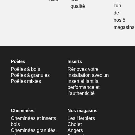
l'un
qualité
de
nos 5
magasins
Poêles
Inserts
Poêles à bois
Rénovez votre
Poêles à granulés
installation avec un
Poêles mixtes
insert alliant la
performance et
l’authenticité
Cheminées
Nos magasins
Cheminées et inserts
Les Herbiers
bois
Cholet
Cheminées granulés,
Angers