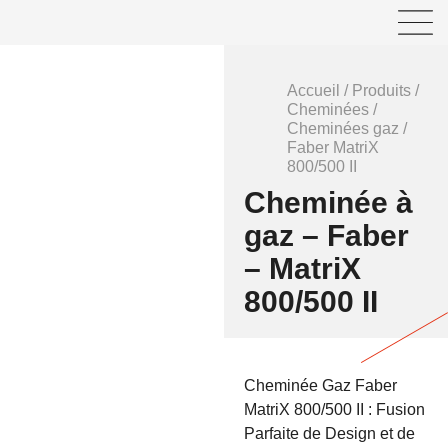
Accueil
/
Produits
/
Cheminées
/
Cheminées gaz
/
Faber MatriX
800/500 II
Cheminée à
gaz – Faber
– MatriX
800/500 II
Cheminée Gaz Faber
MatriX 800/500 II : Fusion
Parfaite de Design et de