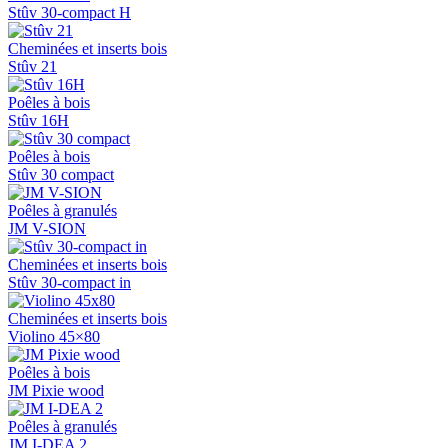
Stûv 30-compact H
Cheminées et inserts bois
Stûv 21
Poêles à bois
Stûv 16H
Poêles à bois
Stûv 30 compact
Poêles à granulés
JM V-SION
Cheminées et inserts bois
Stûv 30-compact in
Cheminées et inserts bois
Violino 45×80
Poêles à bois
JM Pixie wood
Poêles à granulés
JM I-DEA 2