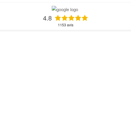
4.8
1153
avis