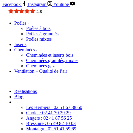
Facebook
Instagram
Youtube
4.8
Poêles
Poêles à bois
Poêles à granulés
Poêles mixtes
Inserts
Cheminées
Cheminées et inserts bois
Cheminées granulés, mixtes
Cheminées gaz
Ventilation – Qualité de l’air
Réalisations
Blog
Les Herbiers : 02 51 67 38 60
Cholet : 02 41 30 29 29
Angers : 02 41 87 56 25
Bressuire : 05 49 82 10 03
Montaigu : 02 51 41 59 69