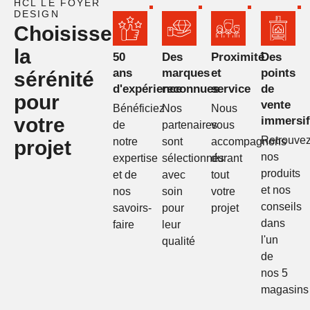
HCL LE FOYER
DESIGN
Choisissez
la
50
Des
Proximité
Des
ans
marques
et
points
sérénité
d'expérience
reconnues
service
de
pour
vente
Bénéficiez
Nos
Nous
votre
immersif
de
partenaires
vous
Retrouve
notre
sont
accompagnons
projet
nos
expertise
sélectionnés
durant
produits
et de
avec
tout
et nos
nos
soin
votre
conseils
savoirs-
pour
projet
dans
faire
leur
l'un
qualité
de
nos 5
magasins