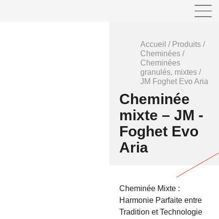
Accueil
/
Produits
/
Cheminées
/
Cheminées
granulés, mixtes
/
JM Foghet Evo Aria
Cheminée
mixte – JM -
Foghet Evo
Aria
Cheminée Mixte :
Harmonie Parfaite entre
Tradition et Technologie