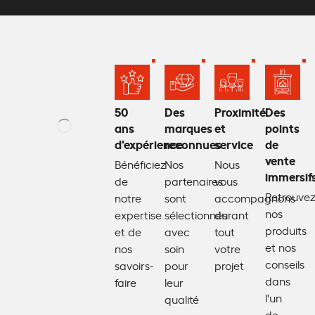
50
Des
Proximité
Des
ans
marques
et
points
d'expérience
reconnues
service
de
vente
Bénéficiez
Nos
Nous
immersif
de
partenaires
vous
Retrouve
notre
sont
accompagnons
nos
expertise
sélectionnés
durant
produits
et de
avec
tout
et nos
nos
soin
votre
conseils
savoirs-
pour
projet
dans
faire
leur
l'un
qualité
de