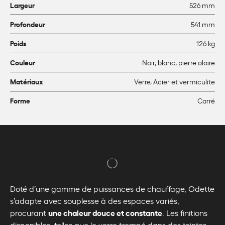
Largeur
526 mm
Profondeur
541 mm
Poids
126 kg
Couleur
Noir, blanc, pierre olaire
Matériaux
Verre, Acier et vermiculite
Forme
Carré
Doté d’une gamme de puissances de chauffage, Odette
s’adapte avec souplesse à des espaces variés,
une chaleur douce et constante
procurant
. Les finitions
disponibles, telles que le verre trempé dans des teintes