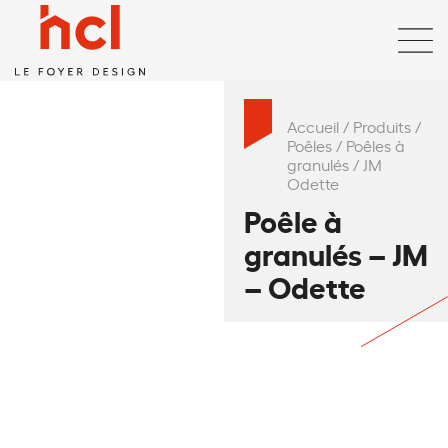
Accueil
/
Produits
/
Poêles
/
Poêles à
granulés
/
JM
Odette
Poêle à
granulés – JM
– Odette