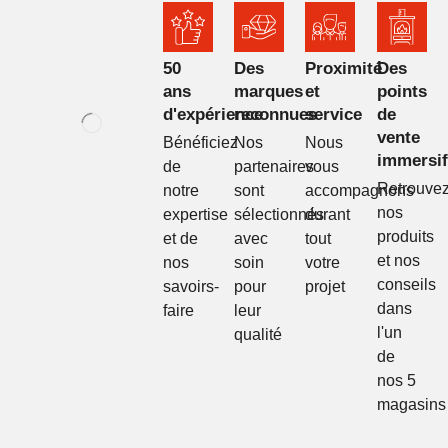
50
Des
Proximité
Des
ans
marques
et
points
d'expérience
reconnues
service
de
vente
Bénéficiez
Nos
Nous
immersif
de
partenaires
vous
Retrouve
notre
sont
accompagnons
nos
expertise
sélectionnés
durant
produits
et de
avec
tout
et nos
nos
soin
votre
conseils
savoirs-
pour
projet
dans
faire
leur
l'un
qualité
de
nos 5
magasins