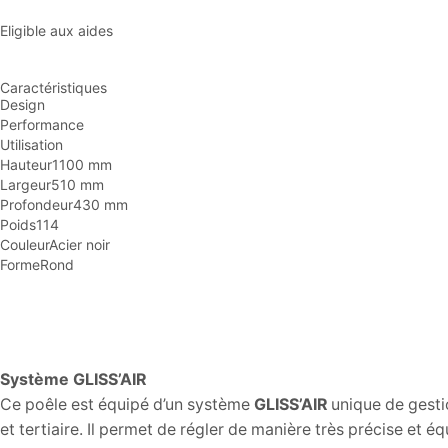
Eligible aux aides
Caractéristiques
Design
Performance
Utilisation
Hauteur
1100 mm
Largeur
510 mm
Profondeur
430 mm
Poids
114
Couleur
Acier noir
Forme
Rond
Système GLISS’AIR
Ce poêle est équipé d’un système
GLISS’AIR
unique de gestio
et tertiaire. Il permet de régler de manière très précise et éq