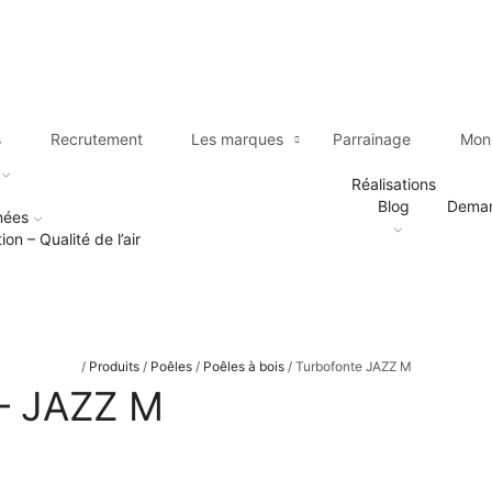
s
Recrutement
Les marques
Parrainage
Mon 
Réalisations
Blog
Deman
nées
tion – Qualité de l’air
/
Produits
/
Poêles
/
Poêles à bois
/
Turbofonte JAZZ M
 – JAZZ M